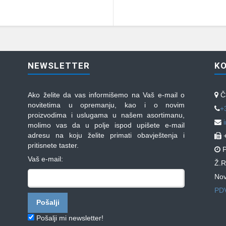
NEWSLETTER
K
Ako želite da vas informišemo na Vaš e-mail o
Ča
novitetima u opremanju, kao i o novim
+
proizvodima i uslugama u našem asortimanu,
molimo vas da u polje ispod upišete e-mail
adresu na koju želite primati obavještenja i
+
pritisnete taster.
P
Vaš e-mail:
Ž.R
Nov
PDV
Pošalji mi newsletter!