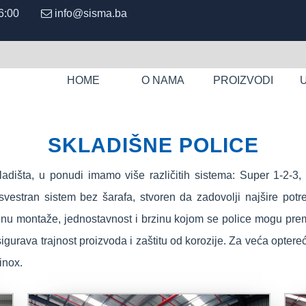
 - 16:00
info@sisma.ba
HOME
O NAMA
PROIZVODI
SKLADIŠNE POLICE
adišta, u ponudi imamo više različitih sistema: Super 1-2-3, 
o svestran sistem bez šarafa, stvoren da zadovolji najšire pot
nu montaže, jednostavnost i brzinu kojom se police mogu premje
urava trajnost proizvoda i zaštitu od korozije. Za veća opter
inox.