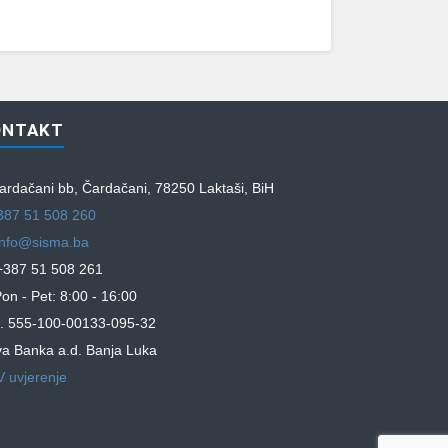
ONTAKT
rdačani bb, Čardačani, 78250 Laktaši, BiH
387 51 508 260
info@sisma.ba
387 51 508 261
on - Pet: 8:00 - 16:00
. 555-100-00133-095-32
a Banka a.d. Banja Luka
 uvjerenje