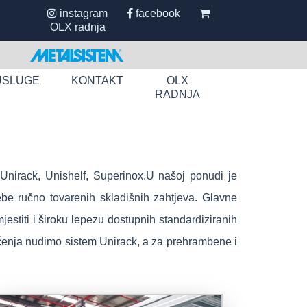
instagram
facebook
OLX radnja
USLUGE
KONTAKT
OLX
RADNJA
Unirack, Unishelf, Superinox.
U našoj ponudi je
rebe ručno tovarenih skladišnih zahtjeva. Glavne
stiti i široku lepezu dostupnih standardiziranih
ećenja nudimo sistem Unirack, a za prehrambene i