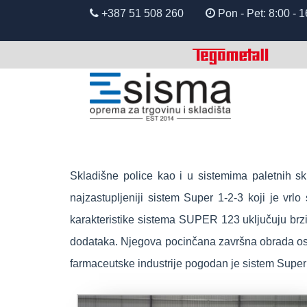
+387 51 508 260
Pon - Pet: 8:00
Skladišne police kao i u sistemima paletnih skl
najzastupljeniji sistem Super 1-2-3 koji je vrl
karakteristike sistema SUPER 123 uključuju brzi
dodataka. Njegova pocinčana završna obrada osig
farmaceutske industrije pogodan je sistem Super