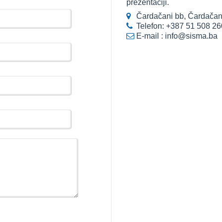
prezentaciji.
Čardačani bb, Čardačani
Telefon:
+387 51 508 26
E-mail :
info@sisma.ba