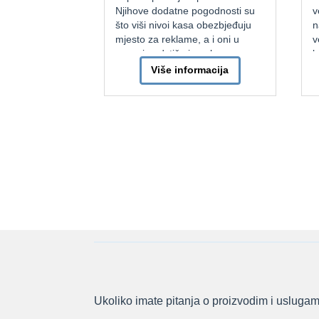
Njihove dodatne pogodnosti su
velič
što viši nivoi kasa obezbjeđuju
našim
mjesto za reklame, a i oni u
velič
osnovi podstiču impulsnu
kupov
prodaju dok kupci čekaju svoj
što 
Više informacija
račun. Osnovna podjela je na
proda
pult kase sa pokretnom trakom ili
najza
bez pokretne trake. Dalja […]
kupov
ili d
Ukoliko imate pitanja o proizvodim i uslugama