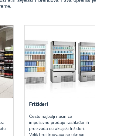
oznatih svjetskih brendova i sva oprema je
preme.
Frižideri
Rashladne k
Često najbolji način za
U prodajnim i s
impulsivnu prodaju rashlađenih
objektima najče
proizvoda su akcijski frižideri.
komora je po n
Velik broj trgovaca se okreće
temperatutnom 