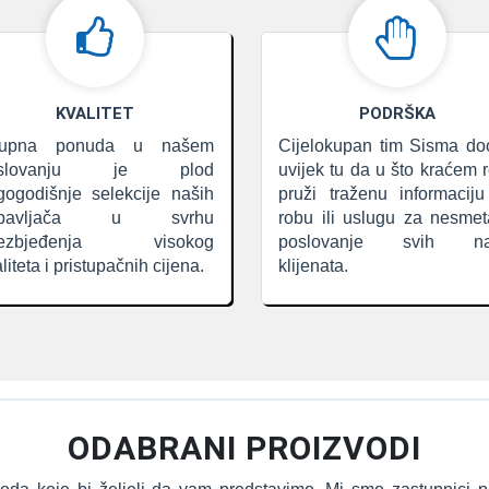
KVALITET
PODRŠKA
upna ponuda u našem
Cijelokupan tim Sisma do
oslovanju je plod
uvijek tu da u što kraćem 
gogodišnje selekcije naših
pruži traženu informacij
obavljača u svrhu
robu ili uslugu za nesme
ezbjeđenja visokog
poslovanje svih na
liteta i pristupačnih cijena.
klijenata.
ODABRANI PROIZVODI