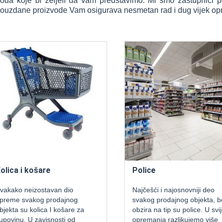
da koje bi željeli da vam predstavimo. Mi smo zastupnici p
i pouzdane proizvode Vam osigurava nesmetan rad i dug vijek o
ca i košare
Police
ako neizostavan dio
Najčešći i najosnovniji deo
me svakog prodajnog
svakog prodajnog objekta, bez
ta su kolica I košare za
obzira na tip su police. U svijetu
inu. U zavisnosti od
opremanja razlikujemo više