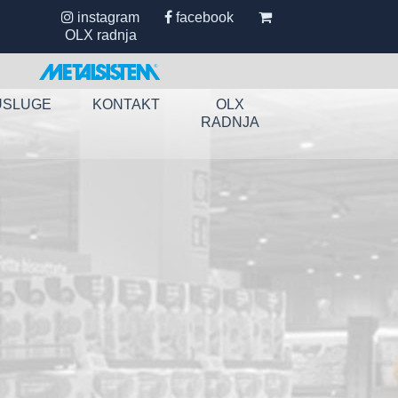
instagram
facebook
OLX radnja
USLUGE
KONTAKT
OLX
RADNJA