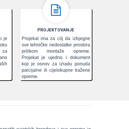
PROJEKTOVANJE
o je
Projekat ima za cilj da izbjegne
roku
sve tehničke nedostatke prostora
u za
prilikom montaže opreme.
tano
Projekat je ujedno i dokument
ših
koji je osnov za izradu ponuda
parcijalne ili cijelokupne tražene
opreme.