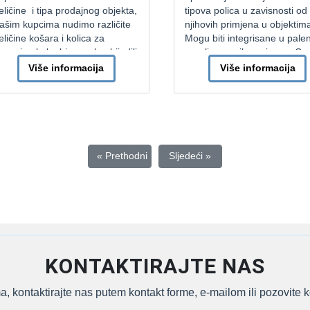
ine i tipa prodajnog objekta,
tipova polica u zavisnosti od
 kupcima nudimo različite
njihovih primjena u objektima.
ine košara i kolica za
Mogu biti integrisane u palenim
inu kako bismo obezbijedili
regalima pa ih nazivamo Cash
veću udobnost potrošača u
and Carry. Također mogu biti
Više informacija
Više informacija
jnim objektima. Trenutno
specijalizovane za Bau centre p
stupljenije su košare za
ih poznajemo kao VRS system.
inu od plastike sa jednom
Također jako česte […]
ve ručke. Sve […]
« Prethodni
Sljedeći »
KONTAKTIRAJTE NAS
, kontaktirajte nas putem kontakt forme, e-mailom ili pozovite k