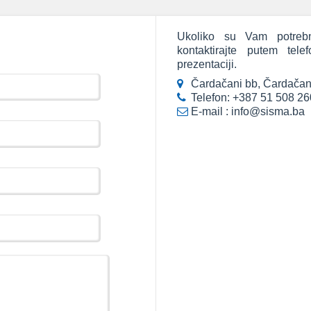
Ukoliko su Vam potrebn
kontaktirajte putem tel
prezentaciji.
Čardačani bb, Čardačani
Telefon:
+387 51 508 26
E-mail :
info@sisma.ba