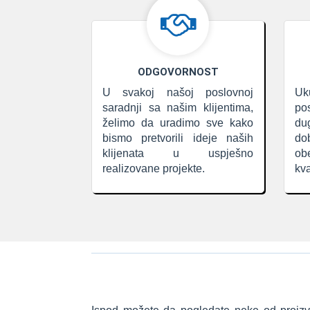
ODGOVORNOST
U svakoj našoj poslovnoj
Uk
saradnji sa našim klijentima,
p
želimo da uradimo sve kako
du
bismo pretvorili ideje naših
d
klijenata u uspješno
ob
realizovane projekte.
kva