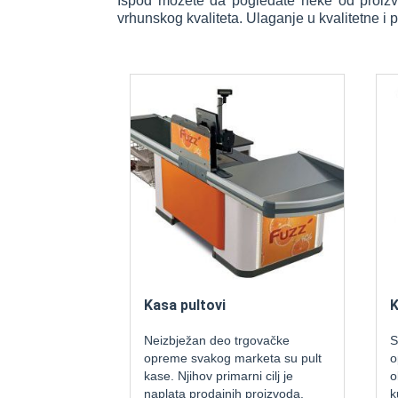
Ispod možete da pogledate neke od proizvo
vrhunskog kvaliteta. Ulaganje u kvalitetne 
Kasa pultovi
Koli
Neizbježan deo trgovačke
Svak
opreme svakog marketa su pult
opre
kase. Njihov primarni cilj je
objek
naplata prodajnih proizvoda.
kupov