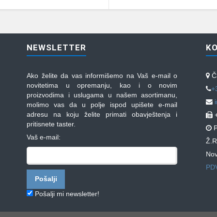
NEWSLETTER
K
Ako želite da vas informišemo na Vaš e-mail o
Ča
novitetima u opremanju, kao i o novim
+
proizvodima i uslugama u našem asortimanu,
molimo vas da u polje ispod upišete e-mail
adresu na koju želite primati obavještenja i
+
pritisnete taster.
P
Vaš e-mail:
Ž.R
Nov
PDV
Pošalji mi newsletter!