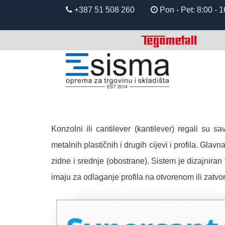
+387 51 508 260
Pon - Pet: 8:00
Konzolni ili cantilever (kantilever) regali su 
metalnih plastičnih i drugih cijevi i profila. G
zidne i srednje (obostrane). Sistem je dizajnira
imaju za odlaganje profila na otvorenom ili zatv