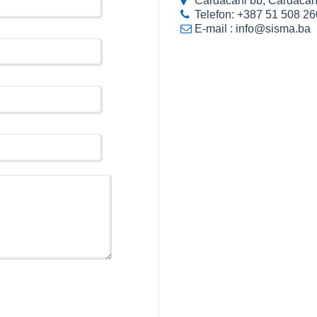
Čardačani bb, Čardačani
Telefon:
+387 51 508 26
E-mail :
info@sisma.ba