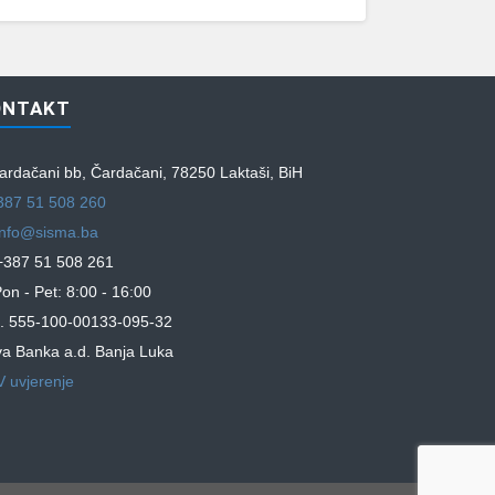
ONTAKT
rdačani bb, Čardačani, 78250 Laktaši, BiH
387 51 508 260
info@sisma.ba
387 51 508 261
on - Pet: 8:00 - 16:00
. 555-100-00133-095-32
a Banka a.d. Banja Luka
 uvjerenje