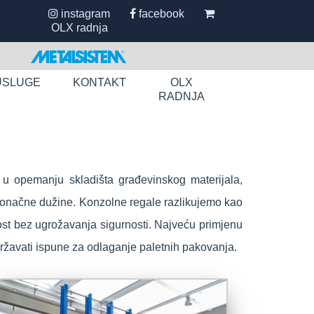
instagram
facebook
OLX radnja
USLUGE
KONTAKT
OLX
RADNJA
su u opemanju skladišta građevinskog materijala,
eskonačne dužine. Konzolne regale razlikujemo kao
vost bez ugrožavanja sigurnosti. Najveću primjenu
državati ispune za odlaganje paletnih pakovanja.