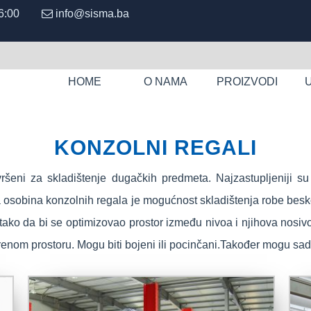
 - 16:00
info@sisma.ba
HOME
O NAMA
PROIZVODI
KONZOLNI REGALI
savršeni za skladištenje dugačkih predmeta. Najzastupljeniji 
lavna osobina konzolnih regala je mogućnost skladištenja robe b
n tako da bi se optimizovao prostor između nivoa i njihova nosi
orenom prostoru. Mogu biti bojeni ili pocinčani.Također mogu sa