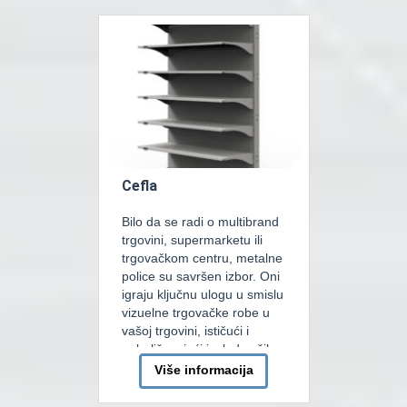
sistema razlikujemo
hermetičke ili polu-
hermetičke kompresore. U
našoj ponudi sistema sa
Polu-hermetičkim klipnim
kompresorima za […]
Cefla
Bilo da se radi o multibrand
trgovini, supermarketu ili
trgovačkom centru, metalne
police su savršen izbor. Oni
igraju ključnu ulogu u smislu
vizuelne trgovačke robe u
vašoj trgovini, ističući i
poboljšavajući izgled vaših
proizvoda bilo u rasutom
Više informacija
stanju ili pojedinačno.
Metalne police za odlaganje