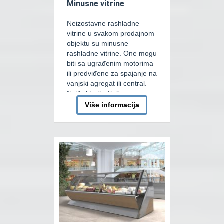
Minusne vitrine
Neizostavne rashladne
vitrine u svakom prodajnom
objektu su minusne
rashladne vitrine. One mogu
biti sa ugrađenim motorima
ili predviđene za spajanje na
vanjski agregat ili central.
Najčešće ih dijelimo na
zidne i ostrvske, a postoje i
Više informacija
kombinovate tako da u
donjoj zoni imaju rashladni
bunker a iznad njega
prodaju kao u zidnim
minusnim vitrinama sa […]