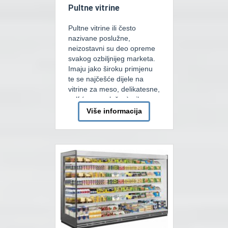
Pultne vitrine
Pultne vitrine ili često
nazivane poslužne,
neizostavni su deo opreme
svakog ozbiljnijeg marketa.
Imaju jako široku primjenu
te se najčešće dijele na
vitrine za meso, delikatesne,
self (samouslužne), ribu,
neutralne, tople za peciva,
Više informacija
tople “bain marie” za gotova
jela u express restopanima
itd. Do skora su pultne
vitrine za mesnice imale
mirno tj. statičko ili […]