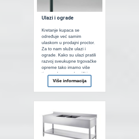
Ulazi i ograde
Kretanje kupaca se
određuje već samim
ulaskom u prodajni proctor.
Za to nam služe ulazi i
ograde. Kako su ulazi pratili
razvoj sveukupne trgovačke
opreme tako imamo više
tipova ulaza: mehanički,
automatski ili vrtljivi.
Više informacija
Automatsko ulazi mogu biti
aktivirani foto-ćelijom ili
radarom. Osnovna razlika je
u tome da radarskom ulazu
za nesmetanu
funkcionalnost ne trebaju
[…]