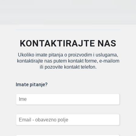
svojim laganim dizajnom,
podesivim policama i
kompaktnom strukturom,
police supermarketa nude
upraviteljima trgovina vrlo
učinkovit način da iskoriste
KONTAKTIRAJTE NAS
svoj ograničeni prostor.
Naše […]
Ukoliko imate pitanja o proizvodim i uslugama,
kontaktirajte nas putem kontakt forme, e-mailom
ili pozovite kontakt telefon.
Imate pitanje?