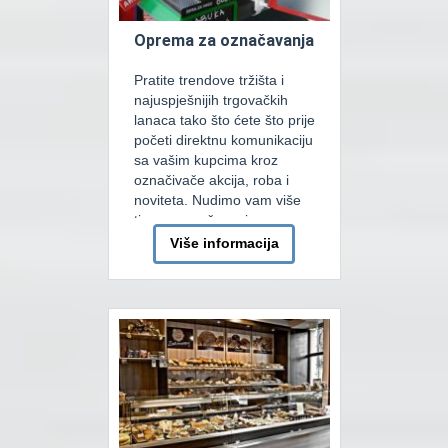
Oprema za označavanja
Pratite trendove tržišta i
najuspješnijih trgovačkih
lanaca tako što ćete što prije
početi direktnu komunikaciju
sa vašim kupcima kroz
označivače akcija, roba i
noviteta. Nudimo vam više
tipova označavanja u
prodajnim objektima tako
Više informacija
što podjednako obraćamo
pažnju i na vertikalnu i na
horizontalnu komunikaciju.
Najćešća horizontalna
komunikacija je različitim
voblerima na policama,
kasetnim cjenovnicima na
[…]