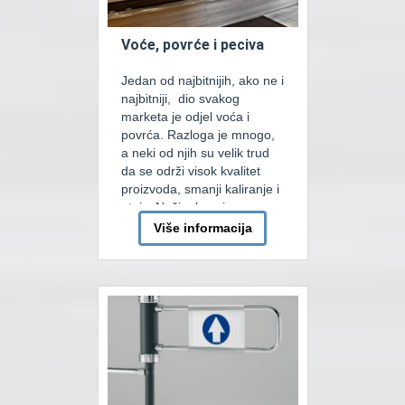
Voće, povrće i peciva
Jedan od najbitnijih, ako ne i
najbitniji, dio svakog
marketa je odjel voća i
povrća. Razloga je mnogo,
a neki od njih su velik trud
da se održi visok kvalitet
proizvoda, smanji kaliranje i
otpis. Našim kupcima smo u
mogućnosti ponuditi više
Više informacija
tipova zidnih i ostrvskih
elementa za prodaju kao i
razviti I proizvesti elemente
[…]