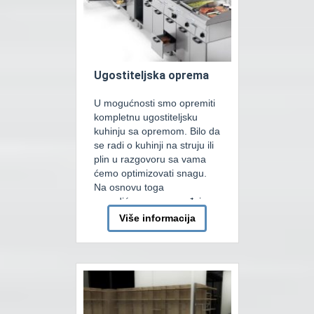
Ugostiteljska oprema
U mogućnosti smo opremiti
kompletnu ugostiteljsku
kuhinju sa opremom. Bilo da
se radi o kuhinji na struju ili
plin u razgovoru sa vama
ćemo optimizovati snagu.
Na osnovu toga
ponudićemo vam uređaje
tačno za vašu potrebu i po
Više informacija
vašem meniju. Pored
standardne kuhinjske
opreme kao što su friteze,
pasta kukeri, šporeti, roštilji,
kuhinjske nape… nudimo
[…]