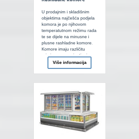
U prodajnim i skladišnim
objektima najčešća podjela
komora je po njihovom
temperatutnom režimu rada
te se dijele na minusne i
plusne rashladne komore.
Komore imaju različitu
primjenu, a samim tim i
različite komponente i način
Više informacija
montaže. Najčešći tipovi
komora su: Minusne komore
sa temperaturom od -18°C
do -24°C, koje za osnovnu
razliku od plusnih komora
[…]