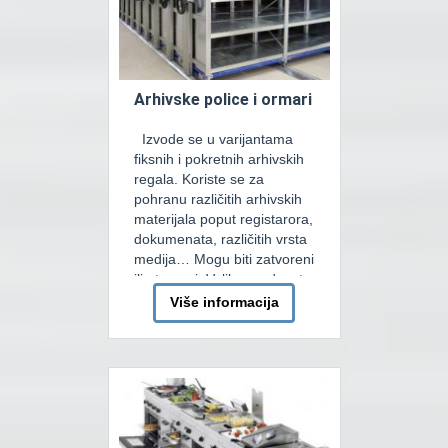
Arhivske police i ormari
Izvode se u varijantama
fiksnih i pokretnih arhivskih
regala. Koriste se za
pohranu različitih arhivskih
materijala poput registarora,
dokumenata, različitih vrsta
medija… Mogu biti zatvoreni
ili otvoreni. Velika prednost
pokretnih arhivskih regala
Više informacija
se ogleda u tome što
zauzima jako malo prostora
jer koristi samo jedan
komunikacijski prolaz, koji
se prenosi između regala
njihovim pomjeranjem. […]