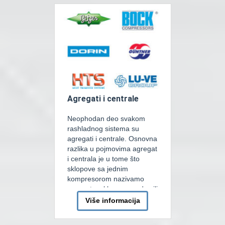
dizajnirana da zadovolji sve
zahtjeve za skladištenje
paleta na srdnjih i velikih […]
Agregati i centrale
Neophodan deo svakom
rashladnog sistema su
agregati i centrale. Osnovna
razlika u pojmovima agregat
i centrala je u tome što
sklopove sa jednim
kompresorom nazivamo
agregat a sklopove sa dva ili
više kompresora nazivamo
Više informacija
centralom. Kod agregatskih
ili centralskih rashladnih