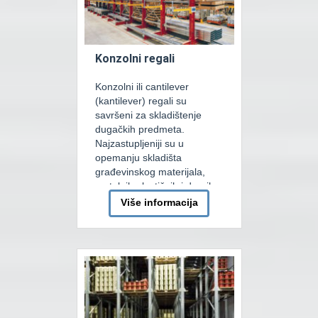
Svako etažno […]
Konzolni regali
Konzolni ili cantilever
(kantilever) regali su
savršeni za skladištenje
dugačkih predmeta.
Najzastupljeniji su u
opemanju skladišta
građevinskog materijala,
metalnih plastičnih i drugih
cijevi i profila. Glavna
Više informacija
osobina konzolnih regala je
mogućnost skladištenja robe
beskonačne dužine.
Konzolne regale razlikujemo
kao zidne i srednje
(obostrane). Sistem je
dizajniran tako da bi se
optimizovao prostor između