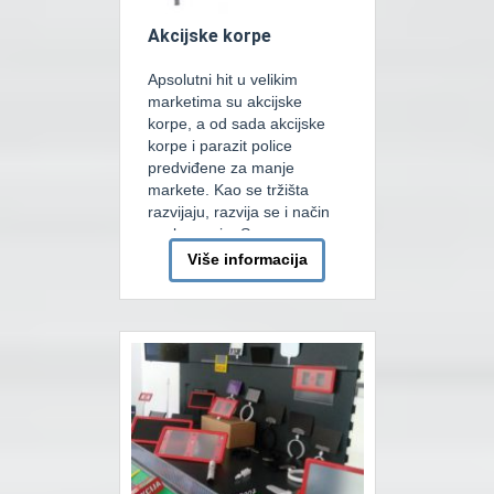
Akcijske korpe
Apsolutni hit u velikim
marketima su akcijske
korpe, a od sada akcijske
korpe i parazit police
predviđene za manje
markete. Kao se tržišta
razvijaju, razvija se i način
poslaovanja. Sve
zastupljenija akcijska mjesta
Više informacija
koja uglavnom svaki
dobavljač plaća od sada su
mnogo ljepša, funkcionalnija
i zauzimaju sve manje
mjesta u marketima. Parazit
police se montiraju […]