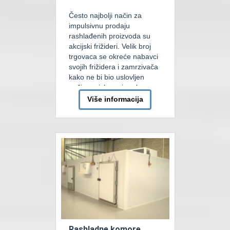
Često najbolji način za
impulsivnu prodaju
rashlađenih proizvoda su
akcijski frižideri. Velik broj
trgovaca se okreće nabavci
svojih frižidera i zamrzivača
kako ne bi bio uslovljen
načinom izlaganja robe.
Podjela ima više, tako npr.
Više informacija
podjelu možemo vršiti po
režimu rada pa imamo
minusne i plusne rashladne
frižidere i škrine, takođere
imamo zidne (vertikalne) i
ostrvske. […]
Rashladne komore