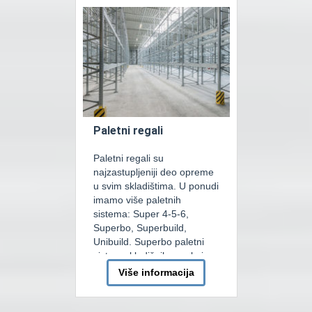
karakteristike sistema
SUPER 123 uključuju brzinu
montaže, jednostavnost i
brzinu kojom se […]
Paletni regali
Paletni regali su
najzastupljeniji deo opreme
u svim skladištima. U ponudi
imamo više paletnih
sistema: Super 4-5-6,
Superbo, Superbuild,
Unibuild. Superbo paletni
sistem skladišnih regala je
najzastupljeniji u našoj
Više informacija
ponudi. To je sistem koji je
kompatibilan sa serijom
Superbuild i Unibuild koja je