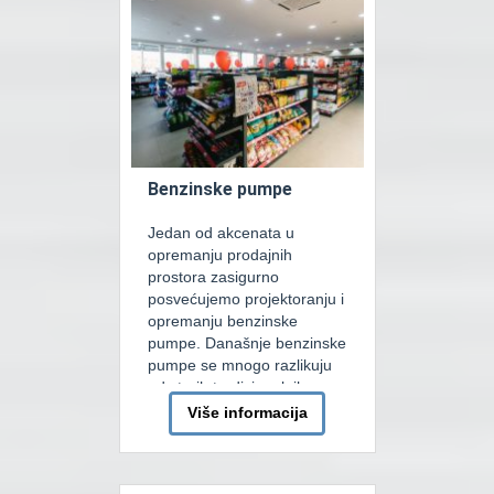
zahtijevima u koji na najbolji
mogući način treba
implementirati želje kupca.
U izradi […]
Benzinske pumpe
Jedan od akcenata u
opremanju prodajnih
prostora zasigurno
posvećujemo projektoranju i
opremanju benzinske
pumpe. Današnje benzinske
pumpe se mnogo razlikuju
od starih tradicionalnih
pumpi. Osnovna razlika je u
Više informacija
tome što se na današnjim
pumpama ne prodaje samo
gorivo. Kako je jako bitno,