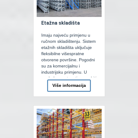
Etažna skladišta
Imaju najveću primjenu u
ručnom skladištenju. Sistem
etažnih skladišta uključuje
fleksibilne višespratne
otvorene površine. Pogodni
su za komercijalnu i
industrijsku primjenu. U
pogledu spratnosti mogu biti
jednospratni, dvospratni ili
Više informacija
višespratni sistemi.
Patentirani profili
omogućavaju vrlo precizno
određvanje visine nivoa ili
visine sprata.Takođe sistem
omogućava organizaciju
platformi za prijem robe,
ugradnju stepeništa i kapija.