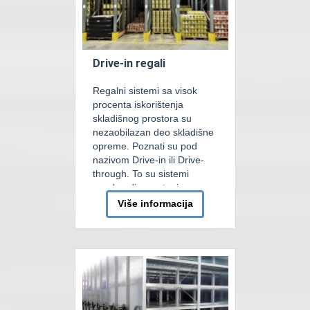
nivoa i […]
Drive-in regali
Regalni sistemi sa visok
procenta iskorištenja
skladišnog prostora su
nezaobilazan deo skladišne
opreme. Poznati su pod
nazivom Drive-in ili Drive-
through. To su sistemi
regala gdje se stanice
regala postavljaju jedna iza
Više informacija
druge I tako čine
kontinuiranu liniju na koju se
montira šinski navoz koji je
nosač palete. Dodavanjem
takvih nizova (jednog pored
drugog) dobijamo redove
[…]