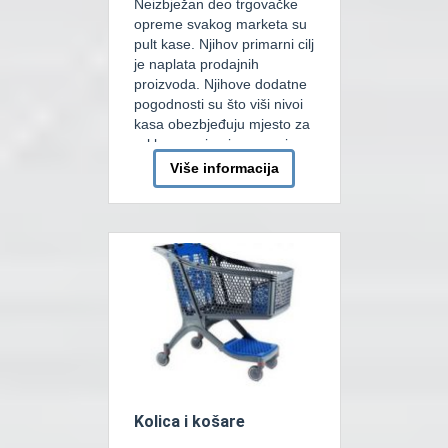
Neizbježan deo trgovačke
opreme svakog marketa su
pult kase. Njihov primarni cilj
je naplata prodajnih
proizvoda. Njihove dodatne
pogodnosti su što viši nivoi
kasa obezbjeđuju mjesto za
reklame, a i oni u osnovi
podstiču impulsnu prodaju
Više informacija
dok kupci čekaju svoj račun.
Osnovna podjela je na pult
kase sa pokretnom trakom
ili bez pokretne trake. Dalja
[…]
Kolica i košare