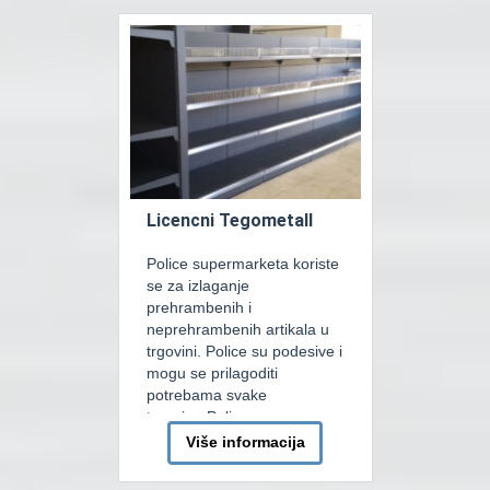
Licencni Tegometall
Police supermarketa koriste
se za izlaganje
prehrambenih i
neprehrambenih artikala u
trgovini. Police su podesive i
mogu se prilagoditi
potrebama svake
trgovine.Police
supermarketa jedna su od
Više informacija
najosnovnijih jedinica koje
svaka trgovina treba. Sa