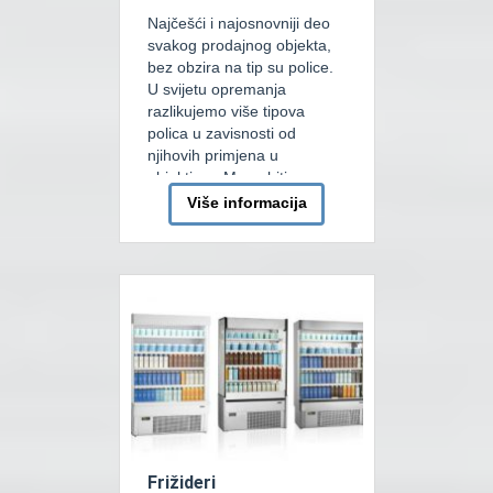
Najčešći i najosnovniji deo
svakog prodajnog objekta,
bez obzira na tip su police.
U svijetu opremanja
razlikujemo više tipova
polica u zavisnosti od
njihovih primjena u
objektima. Mogu biti
integrisane u palenim
Više informacija
regalima pa ih nazivamo
Cash and Carry. Također
mogu biti specijalizovane za
Bau centre pa ih poznajemo
kao VRS system. Također
jako česte […]
Frižideri