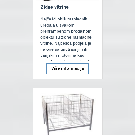
Zidne vitrine
Najčešći oblik rashladnih
uređaja u svakom
prehrambenom prodajnom
objektu su zidne rashladne
vitrine. Najčešća podjela je
na one sa unutrašnjim ili
vanjskim motorima kao i
podjela na otvorene ili zidne
vitrine sa vratima. Zidne
Više informacija
vitrine sa vratima mogu
imati okretna ili klizna vrata.
Njihova primjena je sve
veća, a primarni benefiti su
smanjnje potrošnje
električne […]