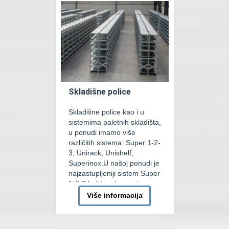
na tehnološki dobar način,
spojiti prodajne ugostiteljski i
zabavni sadržaj kod samog
projektovanja […]
Skladišne police
Skladišne police kao i u
sistemima paletnih skladišta,
u ponudi imamo više
različitih sistema: Super 1-2-
3, Unirack, Unishelf,
Superinox.U našoj ponudi je
najzastupljeniji sistem Super
1-2-3 koji je vrlo svestran
sistem bez šarafa, stvoren
Više informacija
da zadovolji najšire potrebe
ručno tovarenih skladišnih
zahtjeva. Glavne