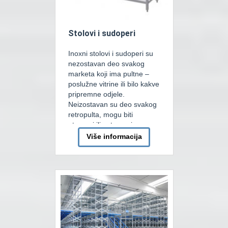
Stolovi i sudoperi
Inoxni stolovi i sudoperi su
nezostavan deo svakog
marketa koji ima pultne –
poslužne vitrine ili bilo kakve
pripremne odjele.
Neizostavan su deo svakog
retropulta, mogu biti
otvoreni ili zatvoreni.
Također mogu sadržavati
Više informacija
unutrašnje i donje police, a
moguće je imati i ladičare.
Najčešća dubina je 70cm,
ma da se često koriste i
druge dubine […]