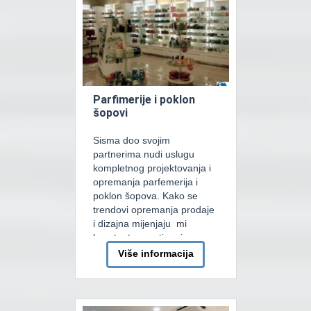
dizajnersim riješenjima
elemenata opreme koja se
potom usavlasavaju –
prilagođavaju […]
Parfimerije i poklon
šopovi
Sisma doo svojim
partnerima nudi uslugu
kompletnog projektovanja i
opremanja parfemerija i
poklon šopova. Kako se
trendovi opremanja prodaje
i dizajna mijenjaju mi
konstantno pratimo i
osvajamo. Za naše kupce
Više informacija
razvijamo individualne
koncepte za prodaju. Svaki
prodajni prostor je
ograničen svojim tehničkim