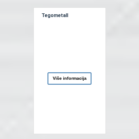
vrlo su praktične, a ujedno
čine vašu trgovinu
Tegometall
istaknutom. Lako se […]
Više informacija