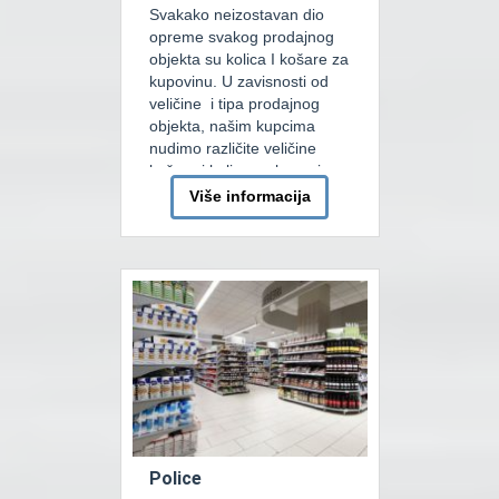
Svakako neizostavan dio
opreme svakog prodajnog
objekta su kolica I košare za
kupovinu. U zavisnosti od
veličine i tipa prodajnog
objekta, našim kupcima
nudimo različite veličine
košara i kolica za kupovinu
kako bismo obezbijedili što
Više informacija
veću udobnost potrošača u
prodajnim objektima.
Trenutno najzastupljenije su
košare za kupovinu od
plastike sa jednom ili dve
ručke. Sve […]
Police