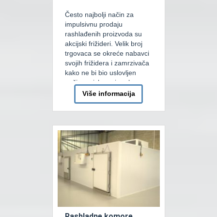
Često najbolji način za
impulsivnu prodaju
rashlađenih proizvoda su
akcijski frižideri. Velik broj
trgovaca se okreće nabavci
svojih frižidera i zamrzivača
kako ne bi bio uslovljen
načinom izlaganja robe.
Podjela ima više, tako npr.
Više informacija
podjelu možemo vršiti po
režimu rada pa imamo
minusne i plusne rashladne
frižidere i škrine, takođere
imamo zidne (vertikalne) i
ostrvske. […]
Rashladne komore