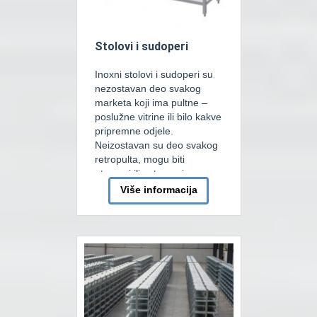
Stolovi i sudoperi
Inoxni stolovi i sudoperi su
nezostavan deo svakog
marketa koji ima pultne –
poslužne vitrine ili bilo kakve
pripremne odjele.
Neizostavan su deo svakog
retropulta, mogu biti
otvoreni ili zatvoreni.
Također mogu sadržavati
Više informacija
unutrašnje i donje police, a
moguće je imati i ladičare.
Najčešća dubina je 70cm,
ma da se često koriste i
druge dubine […]