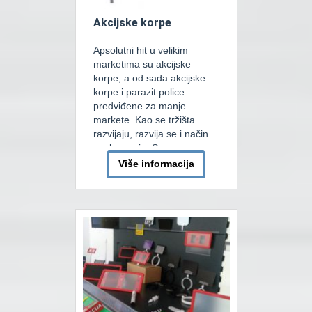
Akcijske korpe
Apsolutni hit u velikim
marketima su akcijske
korpe, a od sada akcijske
korpe i parazit police
predviđene za manje
markete. Kao se tržišta
razvijaju, razvija se i način
poslaovanja. Sve
zastupljenija akcijska mjesta
Više informacija
koja uglavnom svaki
dobavljač plaća od sada su
mnogo ljepša, funkcionalnija
i zauzimaju sve manje
mjesta u marketima. Parazit
police se montiraju […]