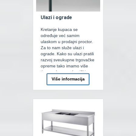
Ulazi i ograde
Kretanje kupaca se
određuje već samim
ulaskom u prodajni proctor.
Za to nam služe ulazi i
ograde. Kako su ulazi pratili
razvoj sveukupne trgovačke
opreme tako imamo više
tipova ulaza: mehanički,
automatski ili vrtljivi.
Više informacija
Automatsko ulazi mogu biti
aktivirani foto-ćelijom ili
radarom. Osnovna razlika je
u tome da radarskom ulazu
za nesmetanu
funkcionalnost ne trebaju
[…]