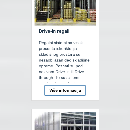
optimizovao prostor između
nivoa i […]
Drive-in regali
Regalni sistemi sa visok
procenta iskorištenja
skladišnog prostora su
nezaobilazan deo skladišne
opreme. Poznati su pod
nazivom Drive-in ili Drive-
through. To su sistemi
regala gdje se stanice
regala postavljaju jedna iza
Više informacija
druge I tako čine
kontinuiranu liniju na koju se
montira šinski navoz koji je
nosač palete. Dodavanjem
takvih nizova (jednog pored
drugog) dobijamo redove
[…]