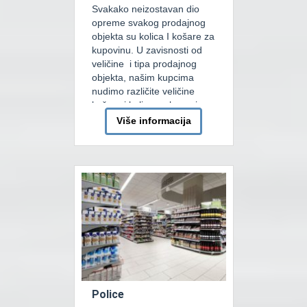
Svakako neizostavan dio
opreme svakog prodajnog
objekta su kolica I košare za
kupovinu. U zavisnosti od
veličine i tipa prodajnog
objekta, našim kupcima
nudimo različite veličine
košara i kolica za kupovinu
kako bismo obezbijedili što
Više informacija
veću udobnost potrošača u
prodajnim objektima.
Trenutno najzastupljenije su
košare za kupovinu od
plastike sa jednom ili dve
ručke. Sve […]
Police