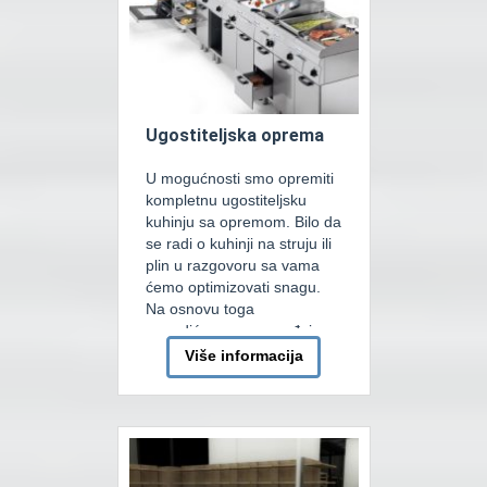
Ugostiteljska oprema
U mogućnosti smo opremiti
kompletnu ugostiteljsku
kuhinju sa opremom. Bilo da
se radi o kuhinji na struju ili
plin u razgovoru sa vama
ćemo optimizovati snagu.
Na osnovu toga
ponudićemo vam uređaje
tačno za vašu potrebu i po
Više informacija
vašem meniju. Pored
standardne kuhinjske
opreme kao što su friteze,
pasta kukeri, šporeti, roštilji,
kuhinjske nape… nudimo
[…]