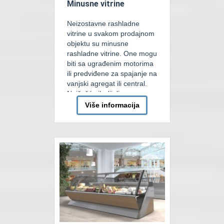
Minusne vitrine
Neizostavne rashladne
vitrine u svakom prodajnom
objektu su minusne
rashladne vitrine. One mogu
biti sa ugrađenim motorima
ili predviđene za spajanje na
vanjski agregat ili central.
Najčešće ih dijelimo na
zidne i ostrvske, a postoje i
Više informacija
kombinovate tako da u
donjoj zoni imaju rashladni
bunker a iznad njega
prodaju kao u zidnim
minusnim vitrinama sa […]