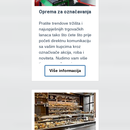
Oprema za označavanja
Pratite trendove tržišta i
najuspješnijih trgovačkih
lanaca tako što ćete što prije
početi direktnu komunikaciju
sa vašim kupcima kroz
označivače akcija, roba i
noviteta. Nudimo vam više
tipova označavanja u
prodajnim objektima tako
Više informacija
što podjednako obraćamo
pažnju i na vertikalnu i na
horizontalnu komunikaciju.
Najćešća horizontalna
komunikacija je različitim
voblerima na policama,
kasetnim cjenovnicima na
[…]