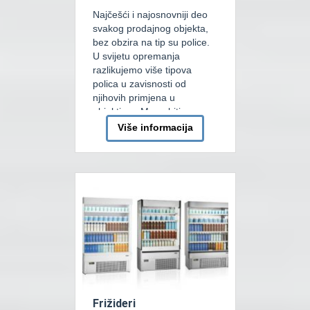
Najčešći i najosnovniji deo
svakog prodajnog objekta,
bez obzira na tip su police.
U svijetu opremanja
razlikujemo više tipova
polica u zavisnosti od
njihovih primjena u
objektima. Mogu biti
integrisane u palenim
Više informacija
regalima pa ih nazivamo
Cash and Carry. Također
mogu biti specijalizovane za
Bau centre pa ih poznajemo
kao VRS system. Također
jako česte […]
Frižideri