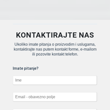
svojim laganim dizajnom,
podesivim policama i
kompaktnom strukturom,
police supermarketa nude
upraviteljima trgovina vrlo
učinkovit način da iskoriste
KONTAKTIRAJTE NAS
svoj ograničeni prostor.
Naše […]
Ukoliko imate pitanja o proizvodim i uslugama,
kontaktirajte nas putem kontakt forme, e-mailom
ili pozovite kontakt telefon.
Imate pitanje?