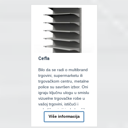
sistema razlikujemo
hermetičke ili polu-
hermetičke kompresore. U
našoj ponudi sistema sa
Polu-hermetičkim klipnim
kompresorima za […]
Cefla
Bilo da se radi o multibrand
trgovini, supermarketu ili
trgovačkom centru, metalne
police su savršen izbor. Oni
igraju ključnu ulogu u smislu
vizuelne trgovačke robe u
vašoj trgovini, ističući i
poboljšavajući izgled vaših
proizvoda bilo u rasutom
Više informacija
stanju ili pojedinačno.
Metalne police za odlaganje