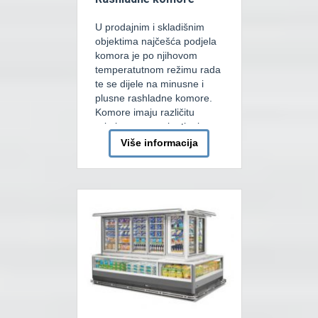
U prodajnim i skladišnim
objektima najčešća podjela
komora je po njihovom
temperatutnom režimu rada
te se dijele na minusne i
plusne rashladne komore.
Komore imaju različitu
primjenu, a samim tim i
različite komponente i način
Više informacija
montaže. Najčešći tipovi
komora su: Minusne komore
sa temperaturom od -18°C
do -24°C, koje za osnovnu
razliku od plusnih komora
[…]