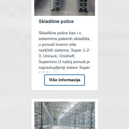
Skladišne police
Skladišne police kao i u
sistemima paletnih skladišta,
u ponudi imamo više
različitih sistema: Super 1-2-
3, Unirack, Unishelf,
Superinox.U našoj ponudi je
najzastupljeniji sistem Super
1-2-3 koji je vrlo svestran
sistem bez šarafa, stvoren
Više informacija
da zadovolji najšire potrebe
ručno tovarenih skladišnih
zahtjeva. Glavne
karakteristike sistema
SUPER 123 uključuju brzinu
montaže, jednostavnost i
brzinu kojom se […]