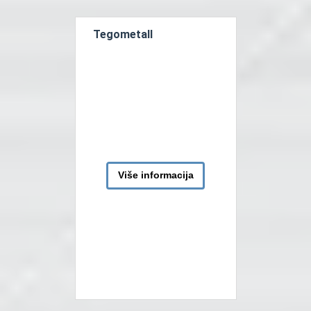
vrlo su praktične, a ujedno
čine vašu trgovinu
Tegometall
istaknutom. Lako se […]
Više informacija