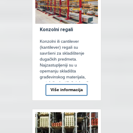
ugradnju stepeništa i kapija.
Svako etažno […]
Konzolni regali
Konzolni ili cantilever
(kantilever) regali su
savršeni za skladištenje
dugačkih predmeta.
Najzastupljeniji su u
opemanju skladišta
građevinskog materijala,
metalnih plastičnih i drugih
cijevi i profila. Glavna
Više informacija
osobina konzolnih regala je
mogućnost skladištenja robe
beskonačne dužine.
Konzolne regale razlikujemo
kao zidne i srednje
(obostrane). Sistem je
dizajniran tako da bi se