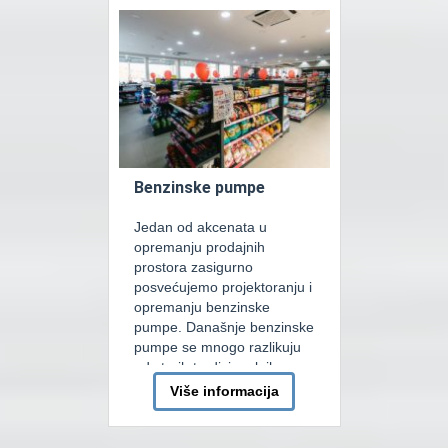
ograničen svojim tehničkim
zahtijevima u koji na najbolji
mogući način treba
implementirati želje kupca.
U izradi […]
Benzinske pumpe
Jedan od akcenata u
opremanju prodajnih
prostora zasigurno
posvećujemo projektoranju i
opremanju benzinske
pumpe. Današnje benzinske
pumpe se mnogo razlikuju
od starih tradicionalnih
pumpi. Osnovna razlika je u
Više informacija
tome što se na današnjim
pumpama ne prodaje samo
gorivo. Kako je jako bitno,