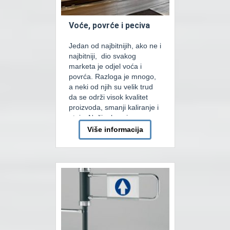
Voće, povrće i peciva
Jedan od najbitnijih, ako ne i
najbitniji, dio svakog
marketa je odjel voća i
povrća. Razloga je mnogo,
a neki od njih su velik trud
da se održi visok kvalitet
proizvoda, smanji kaliranje i
otpis. Našim kupcima smo u
mogućnosti ponuditi više
Više informacija
tipova zidnih i ostrvskih
elementa za prodaju kao i
razviti I proizvesti elemente
[…]