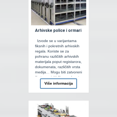
Arhivske police i ormari
Izvode se u varijantama
fiksnih i pokretnih arhivskih
regala. Koriste se za
pohranu različitih arhivskih
materijala poput registarora,
dokumenata, različitih vrsta
medija… Mogu biti zatvoreni
ili otvoreni. Velika prednost
pokretnih arhivskih regala
Više informacija
se ogleda u tome što
zauzima jako malo prostora
jer koristi samo jedan
komunikacijski prolaz, koji
se prenosi između regala
njihovim pomjeranjem. […]