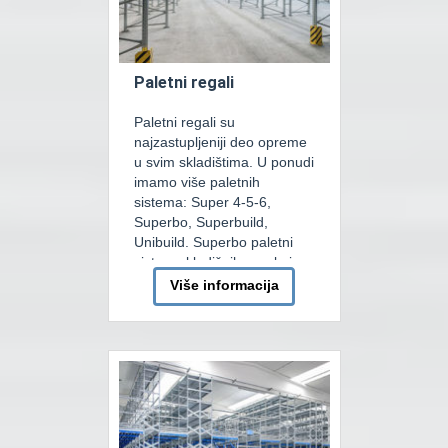
Paletni regali
Paletni regali su
najzastupljeniji deo opreme
u svim skladištima. U ponudi
imamo više paletnih
sistema: Super 4-5-6,
Superbo, Superbuild,
Unibuild. Superbo paletni
sistem skladišnih regala je
najzastupljeniji u našoj
Više informacija
ponudi. To je sistem koji je
kompatibilan sa serijom
Superbuild i Unibuild koja je
dizajnirana da zadovolji sve
zahtjeve za skladištenje
paleta na srdnjih i velikih […]