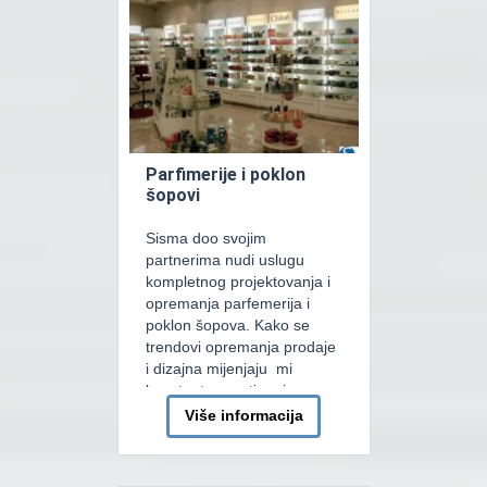
prodaje pristupa se
dizajnersim riješenjima
elemenata opreme koja se
potom usavlasavaju –
prilagođavaju […]
Parfimerije i poklon
šopovi
Sisma doo svojim
partnerima nudi uslugu
kompletnog projektovanja i
opremanja parfemerija i
poklon šopova. Kako se
trendovi opremanja prodaje
i dizajna mijenjaju mi
konstantno pratimo i
osvajamo. Za naše kupce
Više informacija
razvijamo individualne
koncepte za prodaju. Svaki
prodajni prostor je