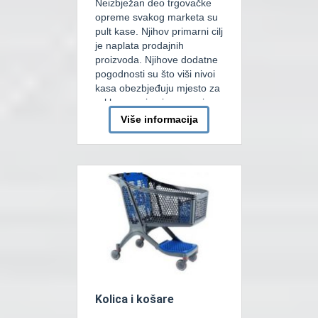
Neizbježan deo trgovačke
opreme svakog marketa su
pult kase. Njihov primarni cilj
je naplata prodajnih
proizvoda. Njihove dodatne
pogodnosti su što viši nivoi
kasa obezbjeđuju mjesto za
reklame, a i oni u osnovi
podstiču impulsnu prodaju
Više informacija
dok kupci čekaju svoj račun.
Osnovna podjela je na pult
kase sa pokretnom trakom
ili bez pokretne trake. Dalja
[…]
Kolica i košare