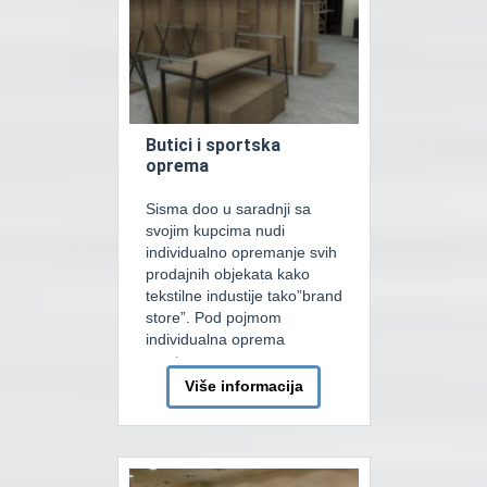
Butici i sportska
oprema
Sisma doo u saradnji sa
svojim kupcima nudi
individualno opremanje svih
prodajnih objekata kako
tekstilne industije tako”brand
store”. Pod pojmom
individualna oprema
smatramo svu opremu
projektovanu i izrađenu po
Više informacija
zahtijevu kupca u odnusu na
njegove tehničke i grafičke
standarde. Nakon
usaglašavanja tehnologije