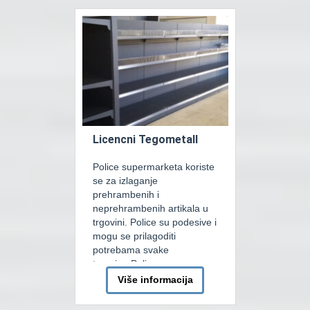
Licencni Tegometall
Police supermarketa koriste
se za izlaganje
prehrambenih i
neprehrambenih artikala u
trgovini. Police su podesive i
mogu se prilagoditi
potrebama svake
trgovine.Police
supermarketa jedna su od
Više informacija
najosnovnijih jedinica koje
svaka trgovina treba. Sa