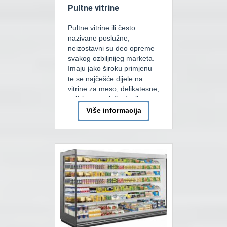
Pultne vitrine
Pultne vitrine ili često
nazivane poslužne,
neizostavni su deo opreme
svakog ozbiljnijeg marketa.
Imaju jako široku primjenu
te se najčešće dijele na
vitrine za meso, delikatesne,
self (samouslužne), ribu,
neutralne, tople za peciva,
Više informacija
tople “bain marie” za gotova
jela u express restopanima
itd. Do skora su pultne
vitrine za mesnice imale
mirno tj. statičko ili […]