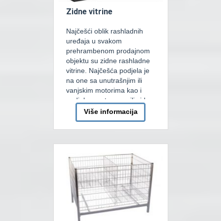
Zidne vitrine
Najčešći oblik rashladnih
uređaja u svakom
prehrambenom prodajnom
objektu su zidne rashladne
vitrine. Najčešća podjela je
na one sa unutrašnjim ili
vanjskim motorima kao i
podjela na otvorene ili zidne
vitrine sa vratima. Zidne
Više informacija
vitrine sa vratima mogu
imati okretna ili klizna vrata.
Njihova primjena je sve
veća, a primarni benefiti su
smanjnje potrošnje
električne […]