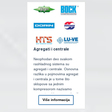
na tehnološki dobar način,
spojiti prodajne ugostiteljski i
zabavni sadržaj kod samog
projektovanja […]
Agregati i centrale
Neophodan deo svakom
rashladnog sistema su
agregati i centrale. Osnovna
razlika u pojmovima agregat
i centrala je u tome što
sklopove sa jednim
kompresorom nazivamo
agregat a sklopove sa dva ili
više kompresora nazivamo
Više informacija
centralom. Kod agregatskih
ili centralskih rashladnih