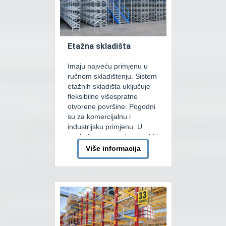
Etažna skladišta
Imaju najveću primjenu u
ručnom skladištenju. Sistem
etažnih skladišta uključuje
fleksibilne višespratne
otvorene površine. Pogodni
su za komercijalnu i
industrijsku primjenu. U
pogledu spratnosti mogu biti
jednospratni, dvospratni ili
Više informacija
višespratni sistemi.
Patentirani profili
omogućavaju vrlo precizno
određvanje visine nivoa ili
visine sprata.Takođe sistem
omogućava organizaciju
platformi za prijem robe,