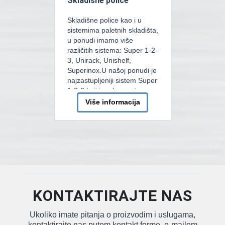
Skladišne police
Skladišne police kao i u
sistemima paletnih skladišta,
u ponudi imamo više
različitih sistema: Super 1-2-
3, Unirack, Unishelf,
Superinox.U našoj ponudi je
najzastupljeniji sistem Super
1-2-3 koji je vrlo svestran
sistem bez šarafa, stvoren
Više informacija
da zadovolji najšire potrebe
ručno tovarenih skladišnih
zahtjeva. Glavne
karakteristike sistema
SUPER 123 uključuju brzinu
montaže, jednostavnost i
brzinu kojom se […]
KONTAKTIRAJTE NAS
Ukoliko imate pitanja o proizvodim i uslugama,
kontaktirajte nas putem kontakt forme, e-mailom