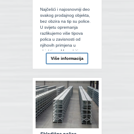
Najčešći i najosnovniji deo
svakog prodajnog objekta,
bez obzira na tip su police.
U svijetu opremanja
razlikujemo više tipova
polica u zavisnosti od
njihovih primjena u
objektima. Mogu biti
integrisane u palenim
Više informacija
regalima pa ih nazivamo
Cash and Carry. Također
mogu biti specijalizovane za
Bau centre pa ih poznajemo
kao VRS system. Također
jako česte […]